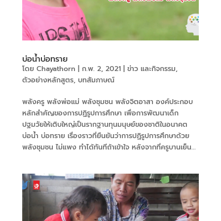
บ่อน้ำบ่อทราย
โดย
Chayathorn
|
ก.พ. 2, 2021
|
ข่าว และกิจกรรม
,
ตัวอย่างหลักสูตร
,
บทสัมภาษณ์
พลังครู พลังพ่อแม่ พลังชุมชน พลังจิตอาสา องค์ประกอบ
หลักสำคัญของการปฏิรูปการศึกษา เพื่อการพัฒนาเด็ก
ปฐมวัยให้เติบใหญ่เป็นรากฐานทุนมนุษย์ของชาติในอนาคต
บ่อน้ำ บ่อทราย เรื่องราวที่ยืนยันว่าการปฏิรูปการศึกษาด้วย
พลังชุมชน ไม่แพง ทำได้ทันทีถ้าเข้าใจ หลังจากที่ครูบานเย็น...