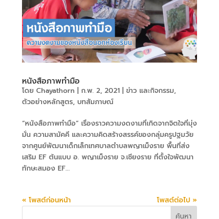
หนังสือภาพทำมือ
โดย
Chayathorn
|
ก.พ. 2, 2021
|
ข่าว และกิจกรรม
,
ตัวอย่างหลักสูตร
,
บทสัมภาษณ์
“หนังสือภาพทำมือ” เรื่องราวความงดงามที่เกิดจากจิตใจที่มุ่ง
มั่น ความสามัคคี และความคิดสร้างสรรค์ของกลุ่มครูปฐมวัย
จากศูนย์พัฒนาเด็กเล็กเทศบาลตำบลพญาเม็งราย พื้นที่ส่ง
เสริม EF ต้นแบบ อ. พญาเม็งราย จ.เชียงราย ที่ตั้งใจพัฒนา
ทักษะสมอง EF...
« โพสต์ก่อนหน้า
โพสต์ต่อไป »