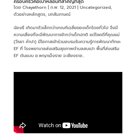
ครอบครัวคือเบ้าหลอมที่สำคัญที่สุด
โดย
Chayathorn
|
ก.พ. 12, 2021
|
Uncategorized
,
ตัวอย่างหลักสูตร
,
บทสัมภาษณ์
น้องธี เกิดมาตัวเล็กกว่าเกณฑ์เฉลี่ยของเด็กโดยทั่วไป จึงมี
ความเสี่ยงที่จะมีพัฒนาการช้ากว่าเด็กปกติ แต่โชคดีที่คุณแม่
(วีรยา คำปา) มีโอกาสเข้าร่วมอบรมรับความรู้การพัฒนาทักษะ
EF ที่ โรงพยาบาลส่งเสริมสุขภาพตำบลสบเปา พื้นที่ส่งเสริม
EF ต้นแบบ อ.พญาเม็งราย จ.เชียงราย...