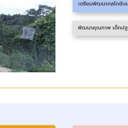
เตรียมพัฒนากลไกขับเค
พัฒนาคุณภาพ เด็กปฐม