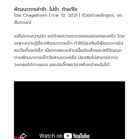
พัฒนาการล่าช้า…ไม่ช้า…ถ้าแก้ไข
โดย
Chayathorn
|
ก.พ. 12, 2021
|
ตัวอย่างหลักสูตร
,
บท
สัมภาษณ์
แม้ไม่ขาดความรัก แต่ด้วยความขาดแคลนของครอบครัว โดย
เฉพาะความรู้เรื่องพัฒนาการเด็ก ทำให้น้องซิมมีพัฒนาการไม่
สมวัยตั้งแต่เล็ก เมื่อทดสอบกล้ามเนื้อมัดเล็กและสติปัญญา
ตามพัฒนาการเด็กวัยสามขวบครึ่ง น้องซิมไม่สามารถวาด
วงกลมได้ตามแบบ และต่อจิ๊กซอว์ภาพใบหน้าคนไม่ได้...