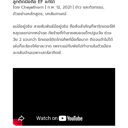
ลูกติดมือถือ EF แก้ได้
โดย
Chayathorn
|
ก.พ. 12, 2021
|
ข่าว และกิจกรรม
,
ตัวอย่างหลักสูตร
,
บทสัมภาษณ์
แม่มีอยู่จริง สายสัมพันธ์มีอยู่จริง คือสิ่งสำคัญที่พาริกเตอร์ให้
หลุดออกจากหน้าจอ ภัยร้ายที่ทำลายสมองเด็กปฐมวัย ช่วง
วัย 2 ขวบกว่า ริกเตอร์ติดโทรศัพท์มือถือมาก ติดจนถ้าไม่ได้
เล่นก็จะร้องไห้อาละวาด เพราะแม่กับพ่อไปทำงานในตัวเมือง
จะกลับบ้านเฉพาะเสาร์อาทิตย์...