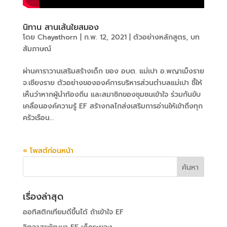
นิทาน สานเส้นใยสมอง
โดย
Chayathorn
|
ก.พ. 12, 2021
|
ตัวอย่างหลักสูตร
,
บท
สัมภาษณ์
ผ่านคาราวานเสริมสร้างเด็ก ของ อบต. แม่เปา อ.พญาเม็งราย
จ.เชียงราย ตัวอย่างขององค์การบริหารส่วนตำบลแม่เปา ชี้ให้
เห็นว่าหากผู้นำท้องถิ่น และสมาชิกของชุมชนเข้าใจ ร่วมกันขับ
เคลื่อนองค์ความรู้ EF สร้างกลไกส่งเสริมการอ่านให้เข้าถึงทุก
ครัวเรือน...
« โพสต์ก่อนหน้า
เรื่องล่าสุด
ออทิสติกเทียมดีขึ้นได้ ถ้าเข้าใจ EF