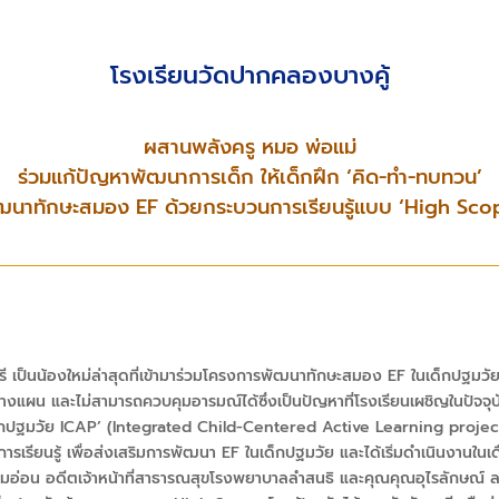
โรงเรียนวัดปากคลองบางคู้
ผสานพลังครู หมอ พ่อแม่
ร่วมแก้ปัญหาพัฒนาการเด็ก ให้เด็กฝึก ‘คิด-ทำ-ทบทวน’
ฒนาทักษะสมอง EF ด้วยกระบวนการเรียนรู้แบบ ‘High Sco
รี เป็นน้องใหม่ล่าสุดที่เข้ามาร่วมโครงการพัฒนาทักษะสมอง EF
ในเด็กปฐมวั
งแผน และไม่สามารถควบคุมอารมณ์ได้ซึ่งเป็นปัญหาที่โรงเรียนเผชิญในปัจจุบั
็กปฐมวัย
ICAP’
(
Integrated Child-Centered Active Learning projec
การเรียนรู้ เพื่อส่งเสริมการพัฒนา
EF
ในเด็กปฐมวัย และได้เริ่มดำเนินงานใ
นียมอ่อน อดีตเจ้าหน้าที่สาธารณสุขโรงพยาบาลลำสนธิ และคุณคุณอุไรลักษณ์ ลา