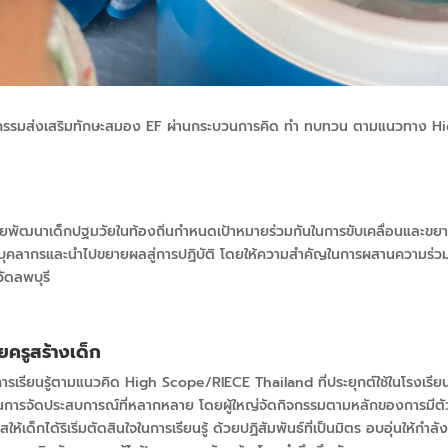
กรรมส่งเสริมทักษะสมอง EF
ผ่านกระบวนการคิด ทำ ทบทวน ตามแนวทาง
Hi
ข่ายพัฒนาเด็กปฐมวัยในท้องถิ่นกำหนดเป้าหมายร่วมกันในการขับเคลื่อนและข
แก่บุคลากรและนำไปขยายผลสู่การปฏิบัติ โดยให้ความสำคัญในการผสานความร่วมม
ัดลพบุรี
วยครูสร้างเด็ก
การเรียนรู้ตามแนวคิด
High Scope/RIECE Thailand
ที่ประยุกต์ใช้ในโรงเ
แผนการจัดประสบการณ์ที่หลากหลาย โดยผู้ใหญ่จัดกิจกรรมตามหลักของการมีตัว
ด็กได้ริเริ่มตัดสินใจในการเรียนรู้ ด้วยปฏิสัมพันธ์ที่เป็นมิตร อบอุ่นให้กำล