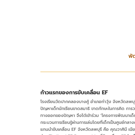
พั
ก้าวแรกของการขับเคลื่อน
EF
โรงเรียนวัดปากคลองบางคู้ อำเภอท่าวุ้ง จังหวัดลพบุ
ปัญหาเด็กนักเรียนขาดสมาธิ ขาดทักษะในการคิด การวา
ทางออกของปัญหา จึงได้เข้าร่วม
‘
โครงการพัฒนาเด
กระบวนการเรียนรู้ผ่านการเล่นโดยที่เด็กเป็นศูนย์กลาง
แกนนำขับเคลื่อน
EF
จังหวัดลพบุรี คือ คุณวาศินี เ