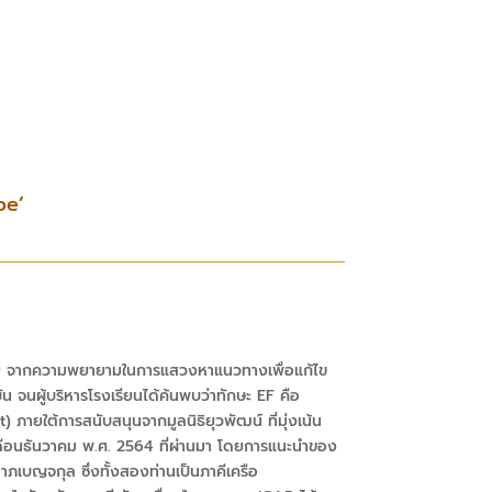
pe’
ย จากความพยายามในการแสวงหาแนวทางเพื่อแก้ไข
น จนผู้บริหารโรงเรียนได้ค้นพบว่าทักษะ
EF
คือ
t)
ภายใต้การสนับสนุนจากมูลนิธิยุวพัฒน์ ที่มุ่งเน้น
นเดือนธันวาคม พ.ศ. 2564 ที่ผ่านมา โดยการแนะนำของ
ภเบญจกุล ซึ่งทั้งสองท่านเป็นภาคีเครือ