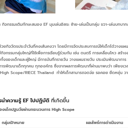
) กิจกรรมเติมทักษะสมอง EF
มุมเล่นอิสระ ซ้าย-เล่นเป็นกลุ่ม ขวา-เล่นบทบา
้วยกิจวัตรประจำวันที่คงเส้นคงวา โดยมีการจัดประสบการณ์ให้เด็กได้วางแผน 
จกรรมกลุ่มใหญ่ที่ใช้เพื่อการเรียนรู้ร่วมกัน เช่น ดนตรี การเคลื่อนไหว สร้า
มทั้งของเด็กและผู้ใหญ่ มีการบันทึกรายวัน วางแผนรายวัน ประเมินพัฒนากา
บการพัฒนาเด็กทุกคน ทุกองค์กร ซึ่งจากผลการพัฒนาที่ผ่านมาพบว่า เพียงเวลา 
้
High Scope/RIECE Thailand
ทำให้เด็กสามารถจดจ่อ รอคอย ยืดหยุ่น วา
นำความรู้
EF
ไปปฏิบัติ
ที่เกิดขึ้น
งของเด็กปฐมวัยผ่านกระบวนการ
High Scope
กลุ่มเป้าหมาย
ผลลัพธ์การดำเนินงาน