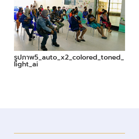
รูปภาพ5_auto_x2_colored_toned_
light_ai