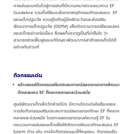
การเล่นแบบเดิมไปสู่การเล่นที่มีความหมายตามแนวทาง
EF
Guideline
รวมทั้ง
ใช้แบบสังเกตพฤติกรรมทักษะสมอง EF
ของเด็กปฐมวัย ควบคู่ไปกับคู่มือเฝ้าระวังและส่งเสริม
พัฒนาการเด็กปฐมวัย (DSPM) เพื่อติดตามการเปลี่ยนแปลง
ของเด็กอย่างต่อเนื่อง ซึ่งผลก็ปรากฏเป็นที่น่าชื่นใจ ว่า
สามารถช่วยฟื้นฟูและแก้ปัญหาพัฒนาการล่าช้าของเด็กได้ดี
อย่างทันท่วงที
กิจกรรมเด่น
สร้างสรรค์กิจกรรมเสริมประสบการณ์สอดแทรกการพัฒนา
ทักษะสมอง
EF
ที่หลากหลายและร่วมสมัย
ศูนย์พัฒนาเด็กเล็กวัดห้วยโป่ง มีความโดดเด่นในเรื่องของ
การจัดกิจกรรมเสริมประสบการณ์สอดแทรกทักษะ EF
ที่หลาก
หลายและร่วมสมัย โดยการสอดแทรกองค์ความรู้
EF
ใน
กระบวนการเล่นของเด็กเพื่อให้เกิดการพัฒนาทักษะสมอง
EF
ในทุกๆ ด้าน
เช่น การจัดกิจกรรมมุมนี้ที่หนูชอบ,
กิจกรรมอิ่ม