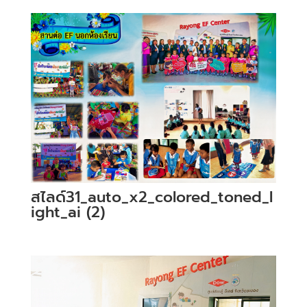
สไลด์31_auto_x2_colored_toned_l
ight_ai (2)