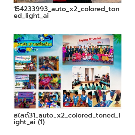
154233993_auto_x2_colored_ton
ed_light_ai
สไลด์31_auto_x2_colored_toned_l
ight_ai (1)