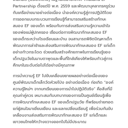
Partnership ตั้งแต่ปี พ.ศ. 255
9
และพัฒนาบุคลากรครูร่วม
กับเครือข่ายมาอย่างต่อเนื่อง นำองค์ความรู้สู่การปฏิบัติโดย
การออกแบบกระบวนการเรียนรู้ที่สามารถเสริมสร้างทักษะ
สมอง EF
ของเด็ก
พร้อมกับการส่งเสริมความรู้ความเข้าใจ
ของพ่อแม่ผู้ปกครอง เชื่อมต่อการพัฒนาทักษะสมอง EF
ของเด็กระหว่างโรงเรียนและบ้าน จนสามารถพิชิตปัญหาเด็ก
พัฒนาการล่าช้าและส่งเสริมการพัฒนาทักษะสมอง EF
แก่เด็ก
อย่างก้าวกระโดด ช่วยเสริมสร้างศักยภาพในการเรียนรู้ของ
เด็กปฐมวัยในมาบตาพุดและพื้นที่ใกล้เคียงให้พร้อมก้าวสู่การ
ศึกษาในระดับต่อไปได้อย่างมีคุณภาพ
การนำความรู้ EF
ไปขับเคลื่อนขยายผลอย่างต่อเนื่องของ
ศูนย์พัฒนาเด็กเล็กวัดห้วยโป่ง อย่างต่อเนื่อง ก่อเกิด “องค์
ความรู้ใหม่ๆ จากบทเรียนของการนำไปปฏิบัติจริง” คือสิ่งที่มี
คุณค่าคู่ควร เหมาะสมกับบทบาทของการเป็นศูนย์เรียนรู้เพื่อ
การพัฒนาทักษะสมอง
EF
ของเด็กปฐมวัย ที่พร้อมถ่ายทอด
แก่ผู้สนใจมาเยี่ยมเยือน และแลกเปลี่ยนเรียนรู้ เพื่อร่วมกันขับ
เคลื่อนงานส่งเสริมการพัฒนาทักษะสมอง
EF
แก่เด็กและ
เยาวชนไทยให้กว้างขวางออกไปไม่มีประมาณ