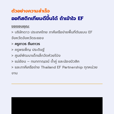
ตัวอย่างความสำเร็จ
ออทิสติกเทียมดีขึ้นได้ ถ้าเข้าใจ EF
ขอขอบคุณ:
> บริษัทดาว ประเทศไทย ภาคีเครือข่ายพื้นที่ต้นแบบ EF
จังหวัดจังหวัดระยอง
>
ครูถาวร ถิ่นถาวร
> ครูพรเพ็ญ ประดิษฐ์
> ศูนย์พัฒนาเด็กเล็กวัดห้วยโป่ง
> แม่อ้อน – กนกกาญจน์ ถ้ำคู่ และน้องมิวสิค
> และภาคีเครือข่าย Thailand EF Partnership ทุกหน่วย
งาน