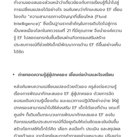
ทำงานของสมองส่วนหน้าว่าเกี่ยวข้องกับการเรียนรู้ที่นำไปสู่
การเปลี่ยนแปลงได้อย่างไร จนค้นพบว่าทักษะสมอง EF
เชื่อม
โยงกับ “ความสามารถทางปัญญาที่เลื่อนไหล (
Fluid
Intelligence
)” ซึ่งเป็นฐานรากสำคัญในการเติบโตไปสู่การ
เป็นพลเมืองโลกในศตวรรษที่
21
ที่มีคุณภาพ จึงนำองค์ความ
รู้
EF
ไปสอดแทรกในชั้นเรียนผ่านกิจกรรมเสริมสร้าง
ประสบการณ์ที่ช่วยให้เด็กมีพัฒนาการด้าน
EF
ดีขึ้นอย่างเห็น
ได้ชัด
ถ่ายทอดความรู้สู่
ผู้ปกครอง
เชื่อมต่อบ้านและโรงเรียน
หลังค้นพบความเปลี่ยนแปลงด้วยตัวเอง ครูส่งต่อความรู้
เรื่องการพัฒนาทักษะสมอง EF
สู่
ผู้ปกครอง ด้วยการจัด
อบรมเติมความรู้เบื้องต้น แนะแนวทางปฏิบัติอย่างง่าย ให้ผู้
ปกครองสามารถนำไปใช้ส่งเสริม EF เด็กได้เองที่บ้าน ขณะที่
ศูนย์ฯ ก็เติมเต็มกระบวนการพัฒนาทักษะสมอง EF
ลงใน
กิจกรรมเสริมประสบการณ์ที่มีอยูเดิมให้เด่นชัดและเข้มข้นขึ้น
สร้างโอกาสให้เด็กได้คิด เลือก ลงมือทำ ประเมิน และสรุปผล
ด้วยตัวเอง จากโจทย์และการท้าทายอย่างเหมาะสม ปรับแต่ง