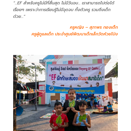
“…EF
สำหรับครูไม่มีที่สิ้นสุด ไม่มีวันจบ… เราสามารถไปต่อได้
เรื่อยๆ เพราะว่าการเรียนรู้ไม่มีจุดจบ ทั้งตัวครู รวมถึงเด็ก
ด้วย…
”
ครูหญิง – สุภาพร กองเต็ก
ครูผู้ดูแลเด็ก ประจำศูนย์พัฒนาเด็กเล็กวัดห้วยโป่ง