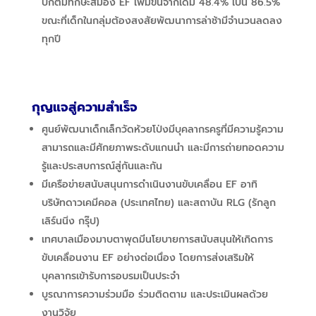
ปกติมีทักษะสมอง EF เพิ่มขึ้นจากเดิม 48.4% เป็น 86.5%
ขณะที่เด็กในกลุ่มต้องสงสัยพัฒนาการล่าช้ามีจำนวนลดลง
ทุกปี
กุญแจสู่ความสำเร็จ
ศูนย์พัฒนาเด็กเล็กวัดห้วยโป่งมีบุคลากรครูที่มีความรู้ความ
สามารถและมีศักยภาพระดับแกนนำ และมีการถ่ายทอดความ
รู้และประสบการณ์สู่กันและกัน
มีเครือข่ายสนับสนุนการดำเนินงานขับเคลื่อน EF
อาทิ
บริษัทดาวเคมีคอล (ประเทศไทย) และสถาบัน RLG
(รักลูก
เลิร์นนิ่ง กรุ๊ป)
เทศบาลเมืองมาบตาพุดมีนโยบายการสนับสนุนให้เกิดการ
ขับเคลื่อนงาน EF
อย่างต่อเนื่อง โดยการส่งเสริมให้
บุคลากรเข้ารับการอบรมเป็นประจำ
บูรณาการความร่วมมือ ร่วมติดตาม และประเมินผลด้วย
งานวิจัย