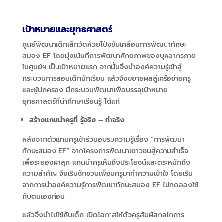
เป้าหมายและยุทธศาสตร์
ศูนย์พัฒนาเด็กเล็กวัดห้วยโป่งขับเคลื่อนการพัฒนาทักษะ
สมอง EF
โดยมุ่งเน้นที่การพัฒนาศักยภาพของบุคลากรภาย
ในศูนย์ฯ เป็นเป้าหมายแรก จากนั้นจึงนำองค์ความรู้เข้าสู่
กระบวนการสอนเด็กนักเรียน แล้วจึงขยายผลสู่เครือข่ายครู
และผู้ปกครอง มีกระบวนพัฒนาเพื่อบรรลุเป้าหมาย
ยุทธศาสตร์ที่น่าศึกษาเรียนรู้ ได้แก่
สร้างแกนนำครูที่ รู้จริง – ทำจริง
หลังจากตัวแทนครูเข้าร่วมอบรมความรู้เรื่อง “การพัฒนา
ทักษะสมอง EF
”
จากโครงการพัฒนาเยาวชนสู่ความสำเร็จ
เพื่อระยองผาสุก แกนนำครูเห็นถึงประโยชน์และตระหนักถึง
ความสำคัญ จึงเริ่มชักชวนเพื่อนครูมาทำความเข้าใจ โดยเริ่ม
จากการนำองค์ความรู้การพัฒนาทักษะสมอง EF ไปทดลองใช้
กับตนเองก่อน
แล้วจึงนำไปใช้กับเด็ก เปิดโอกาสให้ตัวครูสัมผัสกลไกการ