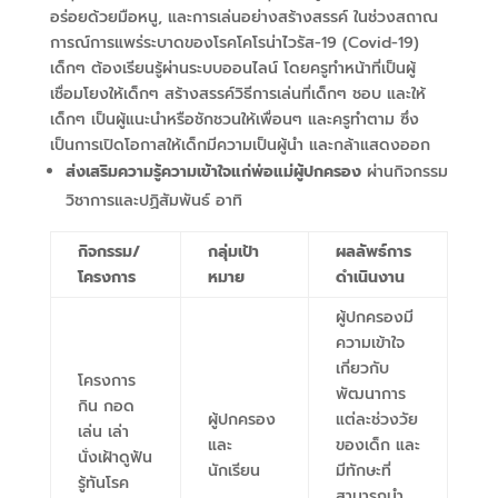
อร่อยด้วยมือหนู
,
และการเล่นอย่างสร้างสรรค์ ในช่วงสถาณ
การณ์การแพร่ระบาดของโรคโคโรน่าไวรัส
-19
(
Covid-19)
เด็กๆ ต้องเรียนรู้ผ่านระบบออนไลน์ โดยครูทำหน้าที่เป็นผู้
เชื่อมโยงให้เด็กๆ สร้างสรรค์วิธีการเล่นที่เด็กๆ ชอบ และให้
เด็กๆ เป็นผู้แนะนำหรือชักชวนให้เพื่อนๆ และครูทำตาม ซึ่ง
เป็นการเปิดโอกาสให้เด็กมีความเป็นผู้นำ และกล้าแสดงออก
ส่งเสริมความรู้ความเข้าใจแก่พ่อแม่ผู้ปกครอง
ผ่านกิจกรรม
วิชาการและปฏิสัมพันธ์ อาทิ
กิจกรรม/
กลุ่มเป้า
ผลลัพธ์การ
โครงการ
หมาย
ดำเนินงาน
ผู้ปกครองมี
ความเข้าใจ
เกี่ยวกับ
โครงการ
พัฒนาการ
กิน กอด
ผู้ปกครอง
แต่ละช่วงวัย
เล่น เล่า
และ
ของเด็ก และ
นั่งเฝ้าดูฟัน
นักเรียน
มีทักษะที่
รู้ทันโรค
สามารถนำ