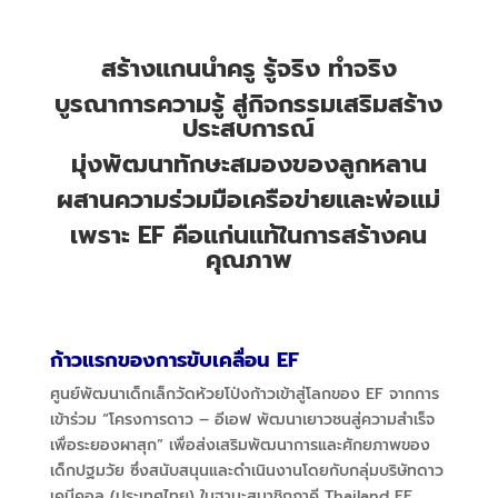
สร้างแกนนำครู รู้จริง ทำจริง
บูรณาการความรู้ สู่กิจกรรมเสริมสร้าง
ประสบการณ์
มุ่งพัฒนาทักษะสมองของลูกหลาน
ผสานความร่วมมือเครือข่ายและพ่อแม่
เพราะ
EF คือแก่นแท้ในการสร้างคน
คุณภาพ
ก้าวแรกของการขับเคลื่อน
EF
ศูนย์พัฒนาเด็กเล็กวัดห้วยโป่งก้าวเข้าสู่โลกของ EF
จากการ
เข้าร่วม
“
โครงการดาว
–
อีเอฟ พัฒนาเยาวชนสู่ความสำเร็จ
เพื่อระยองผาสุก
”
เพื่อส่งเสริมพัฒนาการและศักยภาพของ
เด็กปฐมวัย ซึ่งสนับสนุนและดำเนินงานโดยกับ
กลุ่มบริษัทดาว
เคมีคอล (ประเทศไทย) ในฐานะสมาชิกภาคี Thailand EF